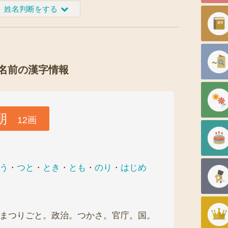
姓名判断をする
名前の漢字情報
朝
12画
う
・
つと
・
とき
・
とも
・
のり
・
はじめ
まつりごと。政治。つかさ。官庁。国。