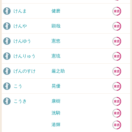
けんま
健磨
けんや
顕哉
けんゆう
憲悠
けんりゅう
憲琉
げんのすけ
厳之助
こう
晃優
こうき
康樹
洸騎
港輝