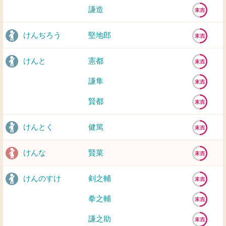
謙造
けんぢろう
堅地郎
けんと
憲都
謙隼
賢都
けんとく
健篤
けんな
賢菜
けんのすけ
剣之輔
拳之輔
謙之助