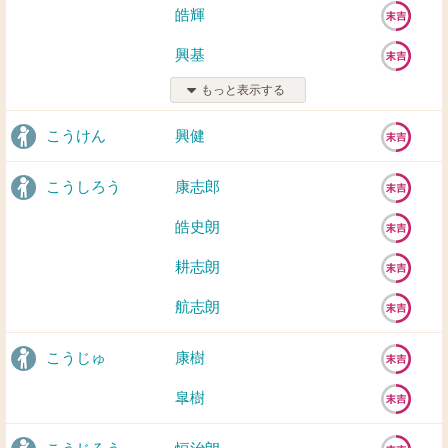
皓輝
興基
もっと表示する
こうけん
興健
こうしろう
康志郎
皓史朗
耕志朗
航志朗
こうじゅ
康樹
皐樹