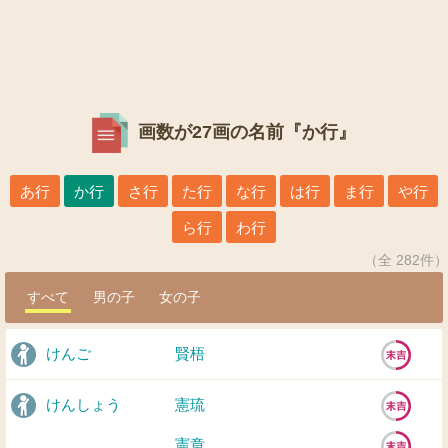
画数が27画の名前『か行』
あ行
か行
さ行
た行
な行
は行
ま行
や行
ら行
わ行
（全 282件）
すべて
男の子
女の子
けんご
賢梧
けんしょう
憲琉
憲章