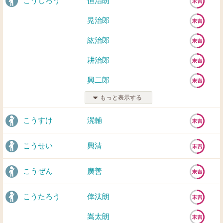
こうじろう
恒治朗
晃治郎
紘治郎
耕治郎
興二郎
もっと表示する
こうすけ
滉輔
こうせい
興清
こうぜん
廣善
こうたろう
倖汰朗
嵩太朗