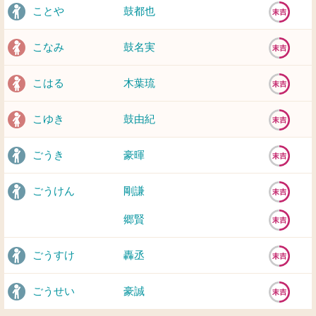
ことや
鼓都也
こなみ
鼓名実
こはる
木葉琉
こゆき
鼓由紀
ごうき
豪暉
ごうけん
剛謙
郷賢
ごうすけ
轟丞
ごうせい
豪誠