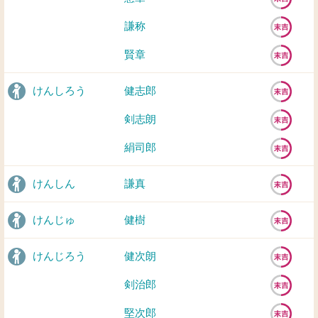
謙称
賢章
けんしろう
健志郎
剣志朗
絹司郎
けんしん
謙真
けんじゅ
健樹
けんじろう
健次朗
剣治郎
堅次郎