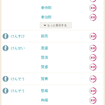
拳侍郎
拳治郎
もっと表示する
けんすけ
顕亮
けんせい
憲盛
賢清
賢盛
けんそう
賢爽
けんぞう
堅蔵
絢蔵