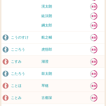
滉太朗
紘汰朗
綱太郎
こうのすけ
航之輔
こごろう
虎悟郎
こすみ
湖澄
こたろう
鼓太朗
ことほ
琴穂
ことみ
古都深