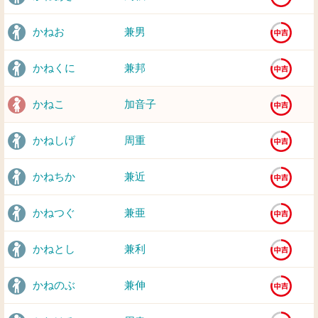
かねお
兼男
かねくに
兼邦
かねこ
加音子
かねしげ
周重
かねちか
兼近
かねつぐ
兼亜
かねとし
兼利
かねのぶ
兼伸