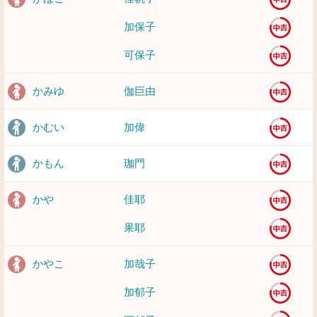
加保子
可保子
かみゆ
伽巨由
かむい
加偉
かもん
珈門
かや
佳耶
果耶
かやこ
加哉子
加郁子