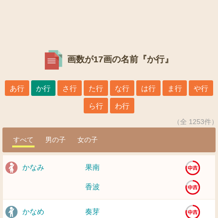
画数が17画の名前『か行』
あ行
か行
さ行
た行
な行
は行
ま行
や行
ら行
わ行
（全 1253件）
すべて
男の子
女の子
かなみ
果南
香波
かなめ
奏芽