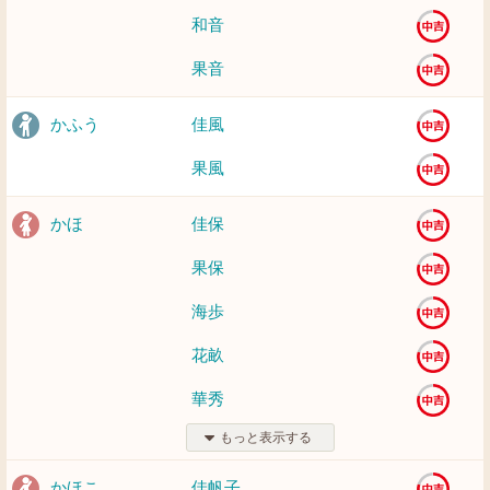
和音
果音
かふう
佳風
果風
かほ
佳保
果保
海歩
花畝
華秀
もっと表示する
かほこ
佳帆子