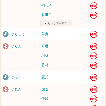
郁代子
香世子
もっと表示する
かりょう
華良
かりん
可琳
珂林
香林
かる
夏児
かれん
伽連
佳玲