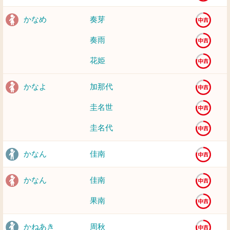
かなめ
奏芽
奏雨
花姫
かなよ
加那代
圭名世
圭名代
かなん
佳南
かなん
佳南
果南
かねあき
周秋