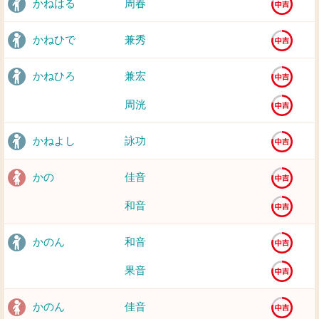
かねはる
周春
かねひで
兼秀
かねひろ
兼宏
周洸
かねよし
詠功
かの
佳音
和音
かのん
和音
果音
かのん
佳音