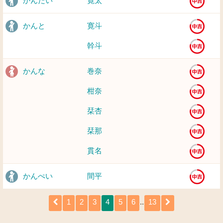
かんだい
寛太
かんと
寛斗
幹斗
かんな
巻奈
柑奈
栞杏
栞那
貫名
かんぺい
間平
1
2
3
4
5
6
..
13