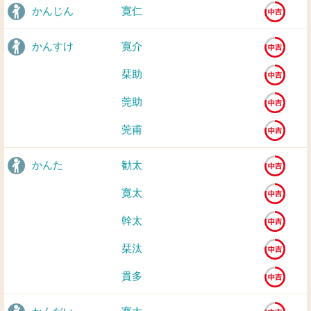
かんじん
寛仁
かんすけ
寛介
栞助
莞助
莞甫
かんた
勧太
寛太
幹太
栞汰
貫多