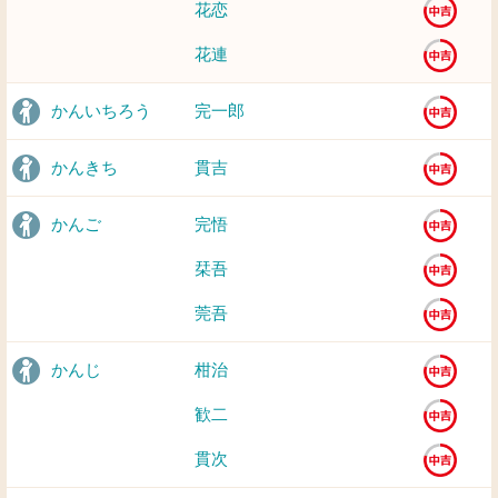
花恋
花連
かんいちろう
完一郎
かんきち
貫吉
かんご
完悟
栞吾
莞吾
かんじ
柑治
歓二
貫次