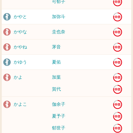
可郁子
かやと
加弥斗
かやな
圭也奈
かやね
茅音
かゆう
夏佑
かよ
加葉
賀代
かよこ
伽余子
夏予子
郁世子