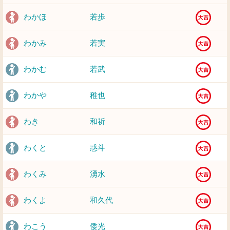
わかほ
若歩
わかみ
若実
わかむ
若武
わかや
稚也
わき
和祈
わくと
惑斗
わくみ
湧水
わくよ
和久代
わこう
倭光