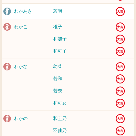
わかあき
若明
わかこ
稚子
和加子
和可子
わかな
幼菜
若和
若奈
和可女
わかの
和圭乃
羽佳乃