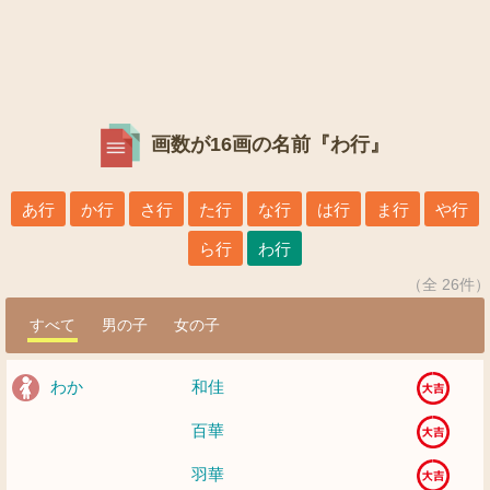
画数が16画の名前『わ行』
あ行
か行
さ行
た行
な行
は行
ま行
や行
ら行
わ行
（全 26件）
すべて
男の子
女の子
わか
和佳
百華
羽華