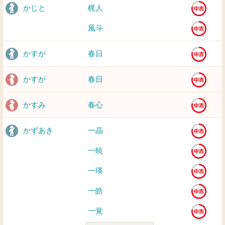
かじと
梶人
風斗
かすが
春日
かすが
春日
かすみ
春心
かずあき
一晶
一暁
一瑛
一皓
一覚