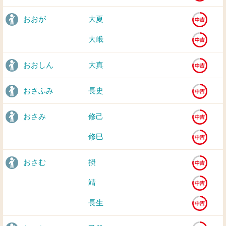
おおが
大夏
大峨
おおしん
大真
おさふみ
長史
おさみ
修己
修巳
おさむ
摂
靖
長生