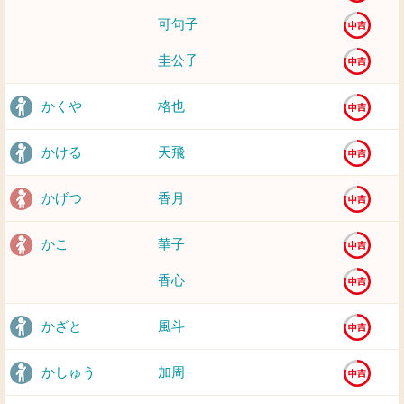
可句子
圭公子
かくや
格也
かける
天飛
かげつ
香月
かこ
華子
香心
かざと
風斗
かしゅう
加周