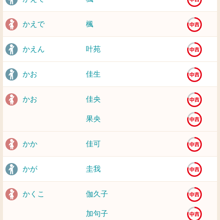
かえで
楓
かえん
叶苑
かお
佳生
かお
佳央
果央
かか
佳可
かが
圭我
かくこ
伽久子
加句子