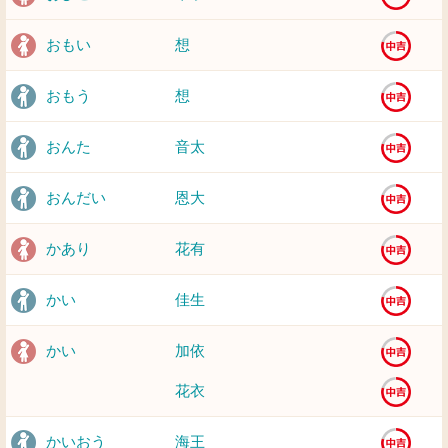
おもい
想
おもう
想
おんた
音太
おんだい
恩大
かあり
花有
かい
佳生
かい
加依
花衣
かいおう
海王