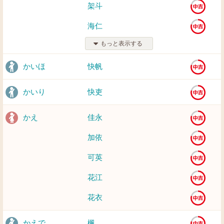
架斗
海仁
もっと表示する
かいほ
快帆
かいり
快吏
かえ
佳永
加依
可英
花江
花衣
かえで
楓