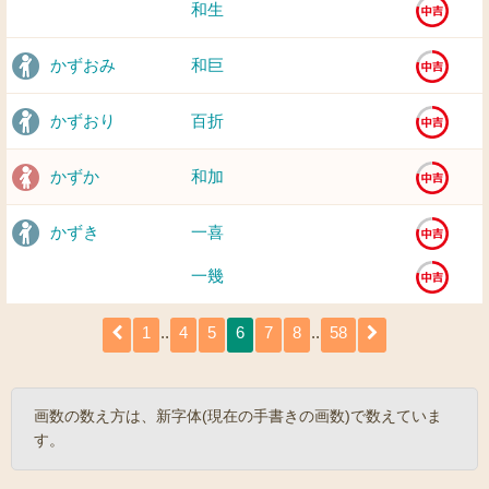
和生
かずおみ
和巨
かずおり
百折
かずか
和加
かずき
一喜
一幾
1
..
4
5
6
7
8
..
58
画数の数え方は、新字体(現在の手書きの画数)で数えていま
す。