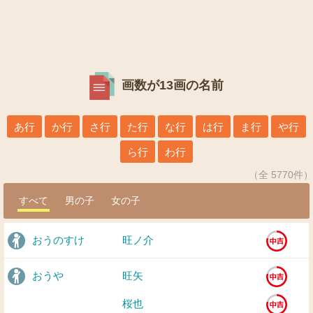
画数が13画の名前
あ行
か行
さ行
た行
な行
は行
ま行
や行
ら行
わ行
（全 5770件）
すべて
男の子
女の子
おうのすけ
旺ノ介
おうや
旺矢
桜也