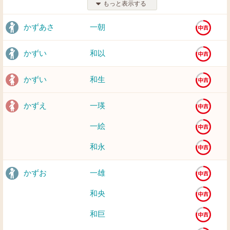
もっと表示する
かずあさ
一朝
かずい
和以
かずい
和生
かずえ
一瑛
一絵
和永
かずお
一雄
和央
和巨