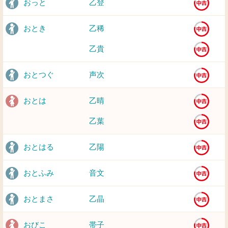
おっと
乙登
おとき
乙稀
乙貴
おとつぐ
声次
おとは
乙晴
乙葉
おとはる
乙陽
おとふみ
音文
おとまさ
乙晶
おびこ
帯子