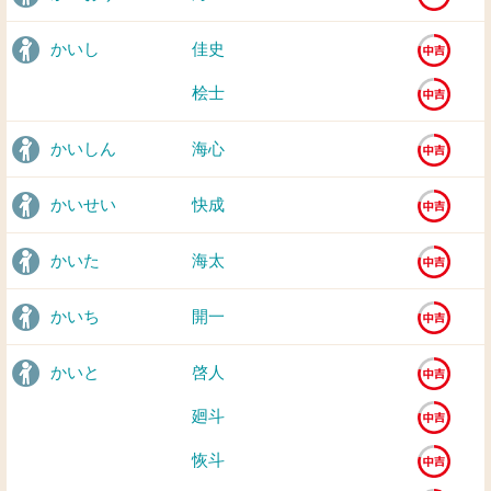
かいし
佳史
桧士
かいしん
海心
かいせい
快成
かいた
海太
かいち
開一
かいと
啓人
廻斗
恢斗