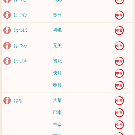
はつひ
春日
はつほ
初帆
はつみ
元美
はづき
初妃
映月
春月
はな
八菜
巴南
生奈