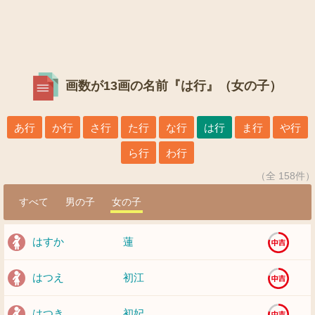
画数が13画の名前『は行』（女の子）
あ行
か行
さ行
た行
な行
は行
ま行
や行
ら行
わ行
（全 158件）
すべて
男の子
女の子
はすか
蓮
はつえ
初江
はつき
初妃