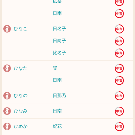
広奈
日南
ひなこ
日名子
日向子
比名子
ひなた
暖
日南
ひなの
日那乃
ひなみ
日南
ひめか
妃花