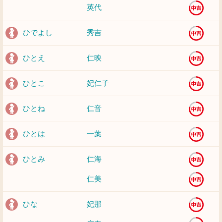
英代
ひでよし
秀吉
ひとえ
仁映
ひとこ
妃仁子
ひとね
仁音
ひとは
一葉
ひとみ
仁海
仁美
ひな
妃那