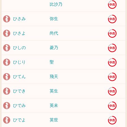
比沙乃
ひさみ
弥生
ひさよ
尚代
ひしの
菱乃
ひじり
聖
ひてん
飛天
ひでき
英生
ひでみ
英未
ひでよ
英世