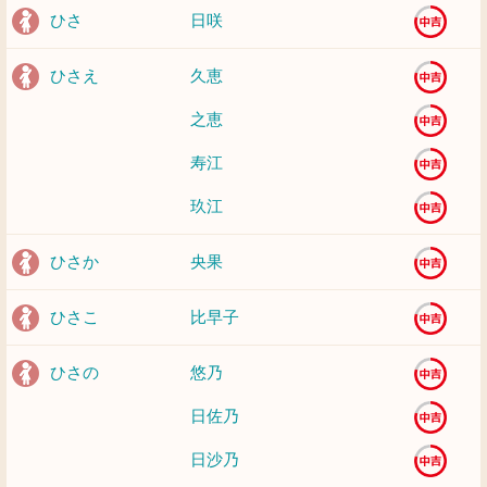
ひさ
日咲
ひさえ
久恵
之恵
寿江
玖江
ひさか
央果
ひさこ
比早子
ひさの
悠乃
日佐乃
日沙乃