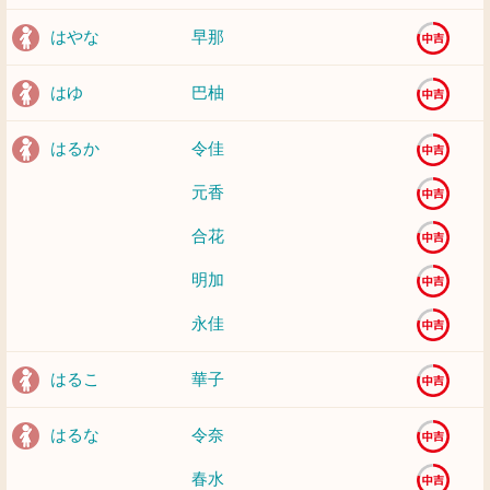
はやな
早那
はゆ
巴柚
はるか
令佳
元香
合花
明加
永佳
はるこ
華子
はるな
令奈
春水