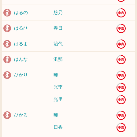
はるの
悠乃
はるひ
春日
はるよ
治代
はんな
汎那
ひかり
暉
光李
光里
ひかる
暉
日香