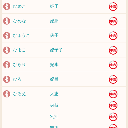
ひめこ
姫子
ひめな
妃那
ひょうこ
俵子
ひよこ
妃予子
ひらり
妃李
ひろ
妃呂
ひろえ
大恵
央枝
宏江
宏衣