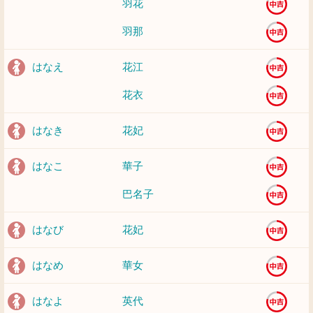
羽花
羽那
はなえ
花江
花衣
はなき
花妃
はなこ
華子
巴名子
はなび
花妃
はなめ
華女
はなよ
英代