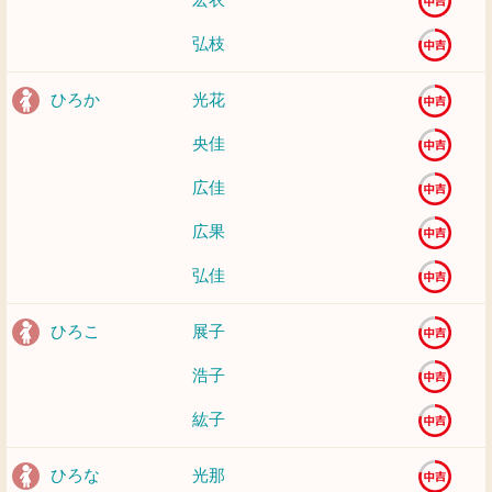
弘枝
ひろか
光花
央佳
広佳
広果
弘佳
ひろこ
展子
浩子
紘子
ひろな
光那